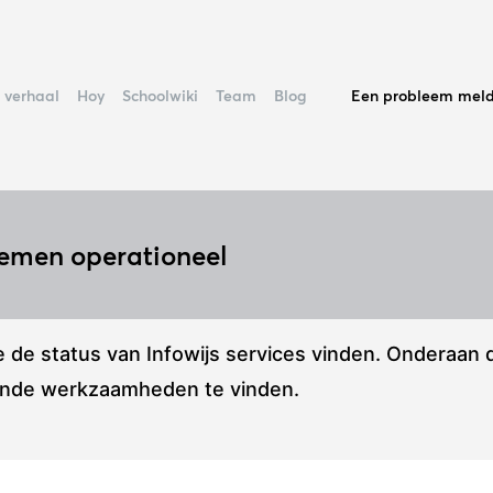
Incidentdetails
Een probleem mel
 verhaal
Hoy
Schoolwiki
Team
Blog
temen operationeel
 de status van Infowijs services vinden. Onderaan d
lande werkzaamheden te vinden.