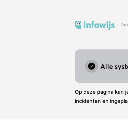
Infowijs - Schoolwiki is momenteel verminderd toegankelijk – 
Ons
Alle sys
Op deze pagina kan je
incidenten en ingep