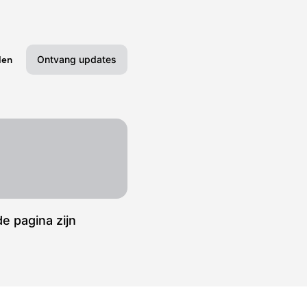
Ontvang updates
den
Email
Slack
Webhook
RSS
e pagina zijn
Atom
API