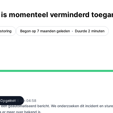
 is momenteel verminderd toegan
storing
Begon op 7 maanden geleden
Duurde 2 minuten
M naar 4:56 AM, Grote storing van 4:56 AM naar 4:58 AM,
anuari, 2026 om 04:58
Opgelost
UTC
is een geautomatiseerd bericht. We onderzoeken dit incident en stur
a er meer over bekend is.