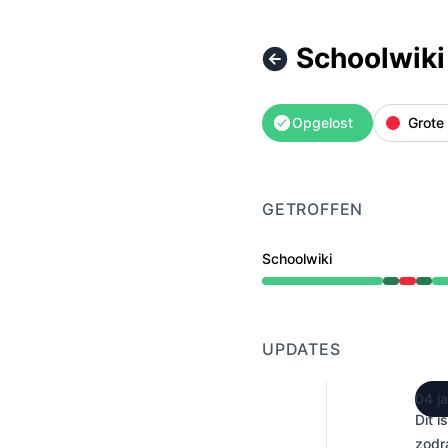
Schoolwiki
Opgelost
Grote 
GETROFFEN
Schoolwiki
Operationeel van 4:56 A
UPDATES
04 j
Dit 
zodr