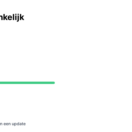
kelijk
 Operationeel van 4:58 AM naar 4:58 AM
en een update